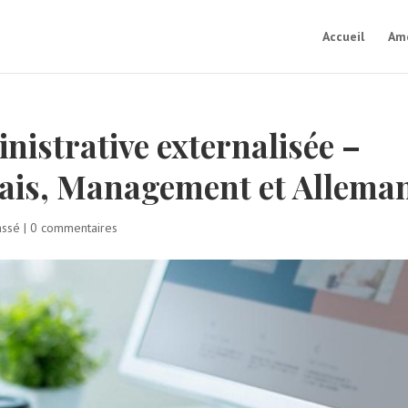
Accueil
Amé
nistrative externalisée –
lais, Management et Allema
assé
|
0 commentaires