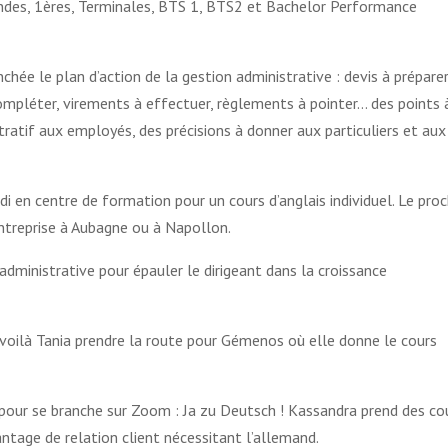
ndes, 1ères, Terminales, BTS 1, BTS2 et Bachelor Performance
chée le plan d’action de la gestion administrative : devis à préparer
ompléter, virements à effectuer, règlements à pointer… des points 
tratif aux employés, des précisions à donner aux particuliers et aux
di en centre de formation pour un cours d’anglais individuel. Le pro
ntreprise à Aubagne ou à Napollon.
administrative pour épauler le dirigeant dans la croissance
t voilà Tania prendre la route pour Gémenos où elle donne le cours
e pour se branche sur Zoom : Ja zu Deutsch ! Kassandra prend des co
ntage de relation client nécessitant l’allemand.